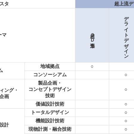
スタ
スタ
超上流デ
超上流デ
デライトデザイン
デライトデザイン
超３Ｄ造形
超３Ｄ造形
ーマ
ーマ
地域拠点
○
ム
コンソーシアム
○
製品企画・
コンセプトデザイン
○
ィング・
技術
企画
価値設計技術
○
トータルデザイン
○
機能設計技術
○
設計
現物計測・融合技術
○