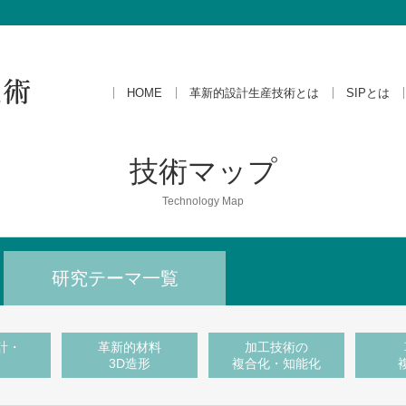
HOME
革新的設計生産技術とは
SIPとは
技術マップ
Technology Map
研究テーマ一覧
計・
革新的材料
加工技術の
3D造形
複合化・知能化