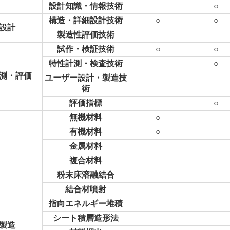
設計知識・情報技術
○
構造・詳細設計技術
○
○
設計
製造性評価技術
試作・検証技術
○
○
特性計測・検査技術
○
測・評価
ユーザー設計・製造技
術
評価指標
○
無機材料
○
有機材料
○
金属材料
複合材料
粉末床溶融結合
結合材噴射
指向エネルギー堆積
シート積層造形法
製造