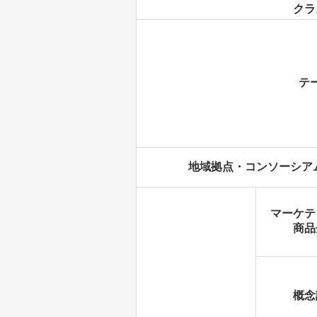
クラ
クラ
テ
テ
地域拠点・コンソーシア
マーケテ
商品
概念