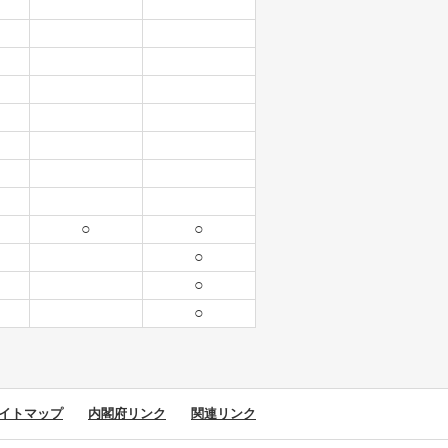
○
○
○
○
○
イトマップ
内閣府リンク
関連リンク