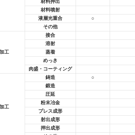
材料押出
材料噴射
液層光重合
○
その他
接合
溶射
加工
蒸着
めっき
肉盛・コーティング
鋳造
○
鍛造
圧延
粉末冶金
加工
プレス成形
射出成形
押出成形