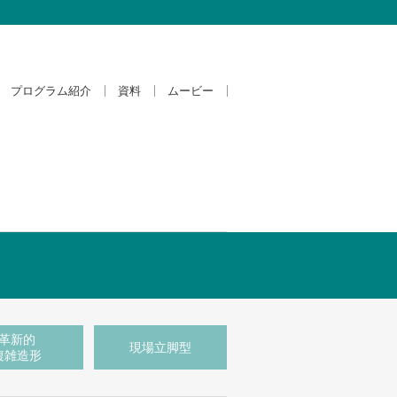
プログラム紹介
資料
ムービー
革新的
現場立脚型
複雑造形